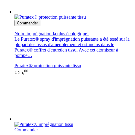
Commander
Notre imprégnation la plus écologique!
Le Puratex® spray d'imprégnation puissante a été testé sur la
plupart des tissus d'ameublement et est inclus dans le
Puratex® coffret d'entretien tissu. Avec cet atomiseur à
pompe…
Puratex® protection puissante tissu
00
€ 55,
Commander