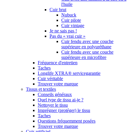
l'huile
Cuir brut
Nubuck
Cuir pilote
Cuir vintage
Je ne sais pas !
Pas du « vrai cuir »
Cuir fendu avec une couche
supérieure en polyuréthane
Cuir fendu avec une couche
supérieure en microfibre
Fréquence d'entretien
Taches
Longlife XTRA® servicegarantie
Cuir véritable
Trouver votre marque
Tissus et textiles
Conseils généraux
Quel type de tissu ai-je ?
Nettoyer le tissu
Imprégner (protéger) le tissu
Taches
Questions fréquemment posées
Trouver votre marque
Cuir artificiel