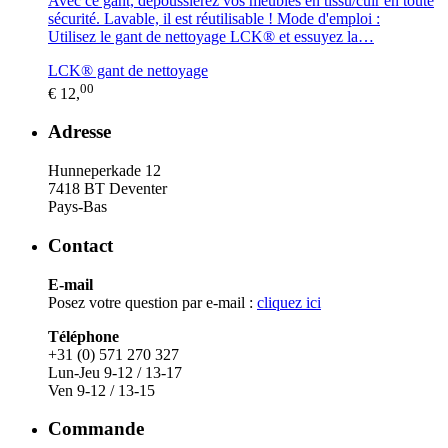
Avec ce gant, dépoussiérez vos meubles en tissu/cuir en toute
sécurité. Lavable, il est réutilisable ! Mode d'emploi :
Utilisez le gant de nettoyage LCK® et essuyez la…
LCK® gant de nettoyage
00
€ 12,
Adresse
Hunneperkade 12
7418 BT Deventer
Pays-Bas
Contact
E-mail
Posez votre question par e-mail :
cliquez ici
Téléphone
+31 (0) 571 270 327
Lun-Jeu 9-12 / 13-17
Ven 9-12 / 13-15
Commande