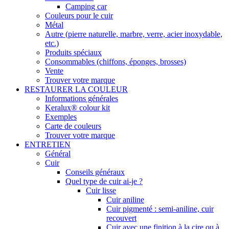
Camping car
Couleurs pour le cuir
Métal
Autre (pierre naturelle, marbre, verre, acier inoxydable,
etc.)
Produits spéciaux
Consommables (chiffons, éponges, brosses)
Vente
Trouver votre marque
RESTAURER LA COULEUR
Informations générales
Keralux® colour kit
Exemples
Carte de couleurs
Trouver votre marque
ENTRETIEN
Général
Cuir
Conseils généraux
Quel type de cuir ai-je ?
Cuir lisse
Cuir aniline
Cuir pigmenté : semi-aniline, cuir
recouvert
Cuir avec une finition à la cire ou à