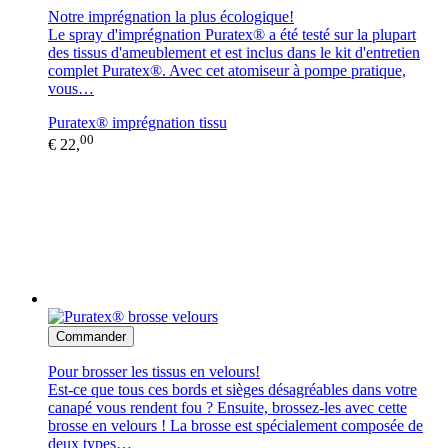
Notre imprégnation la plus écologique!
Le spray d'imprégnation Puratex® a été testé sur la plupart
des tissus d'ameublement et est inclus dans le kit d'entretien
complet Puratex®. Avec cet atomiseur à pompe pratique,
vous…
Puratex® imprégnation tissu
00
€ 22,
Commander
Pour brosser les tissus en velours!
Est-ce que tous ces bords et sièges désagréables dans votre
canapé vous rendent fou ? Ensuite, brossez-les avec cette
brosse en velours ! La brosse est spécialement composée de
deux types…