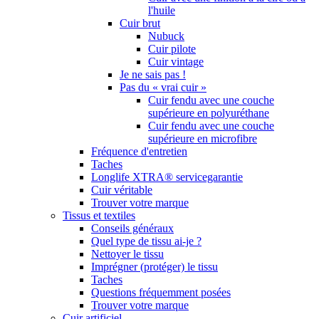
l'huile
Cuir brut
Nubuck
Cuir pilote
Cuir vintage
Je ne sais pas !
Pas du « vrai cuir »
Cuir fendu avec une couche
supérieure en polyuréthane
Cuir fendu avec une couche
supérieure en microfibre
Fréquence d'entretien
Taches
Longlife XTRA® servicegarantie
Cuir véritable
Trouver votre marque
Tissus et textiles
Conseils généraux
Quel type de tissu ai-je ?
Nettoyer le tissu
Imprégner (protéger) le tissu
Taches
Questions fréquemment posées
Trouver votre marque
Cuir artificiel