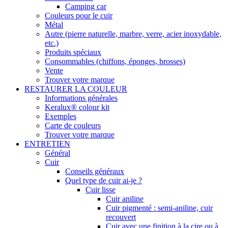
Camping car
Couleurs pour le cuir
Métal
Autre (pierre naturelle, marbre, verre, acier inoxydable,
etc.)
Produits spéciaux
Consommables (chiffons, éponges, brosses)
Vente
Trouver votre marque
RESTAURER LA COULEUR
Informations générales
Keralux® colour kit
Exemples
Carte de couleurs
Trouver votre marque
ENTRETIEN
Général
Cuir
Conseils généraux
Quel type de cuir ai-je ?
Cuir lisse
Cuir aniline
Cuir pigmenté : semi-aniline, cuir
recouvert
Cuir avec une finition à la cire ou à