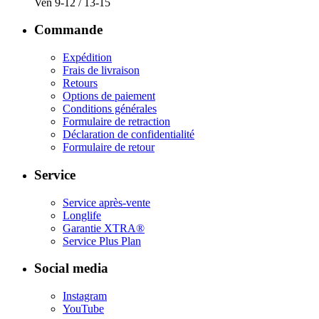
Ven 9-12 / 13-15
Commande
Expédition
Frais de livraison
Retours
Options de paiement
Conditions générales
Formulaire de retraction
Déclaration de confidentialité​
Formulaire de retour
Service
Service après-vente
Longlife
Garantie XTRA®
Service Plus Plan​
Social media
Instagram
YouTube