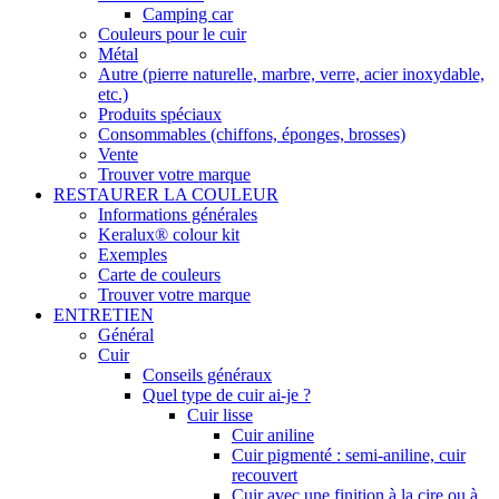
Camping car
Couleurs pour le cuir
Métal
Autre (pierre naturelle, marbre, verre, acier inoxydable,
etc.)
Produits spéciaux
Consommables (chiffons, éponges, brosses)
Vente
Trouver votre marque
RESTAURER LA COULEUR
Informations générales
Keralux® colour kit
Exemples
Carte de couleurs
Trouver votre marque
ENTRETIEN
Général
Cuir
Conseils généraux
Quel type de cuir ai-je ?
Cuir lisse
Cuir aniline
Cuir pigmenté : semi-aniline, cuir
recouvert
Cuir avec une finition à la cire ou à