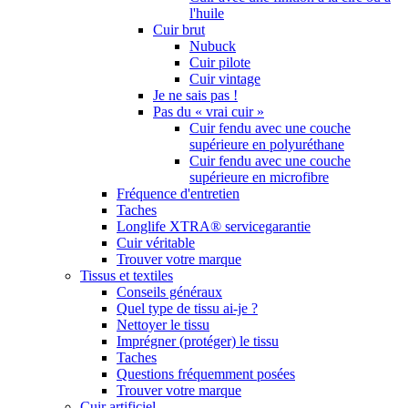
l'huile
Cuir brut
Nubuck
Cuir pilote
Cuir vintage
Je ne sais pas !
Pas du « vrai cuir »
Cuir fendu avec une couche
supérieure en polyuréthane
Cuir fendu avec une couche
supérieure en microfibre
Fréquence d'entretien
Taches
Longlife XTRA® servicegarantie
Cuir véritable
Trouver votre marque
Tissus et textiles
Conseils généraux
Quel type de tissu ai-je ?
Nettoyer le tissu
Imprégner (protéger) le tissu
Taches
Questions fréquemment posées
Trouver votre marque
Cuir artificiel