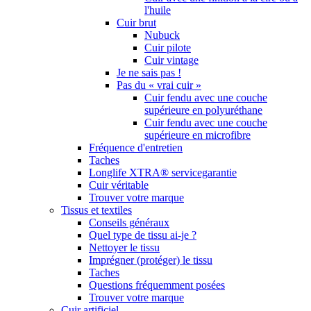
l'huile
Cuir brut
Nubuck
Cuir pilote
Cuir vintage
Je ne sais pas !
Pas du « vrai cuir »
Cuir fendu avec une couche
supérieure en polyuréthane
Cuir fendu avec une couche
supérieure en microfibre
Fréquence d'entretien
Taches
Longlife XTRA® servicegarantie
Cuir véritable
Trouver votre marque
Tissus et textiles
Conseils généraux
Quel type de tissu ai-je ?
Nettoyer le tissu
Imprégner (protéger) le tissu
Taches
Questions fréquemment posées
Trouver votre marque
Cuir artificiel