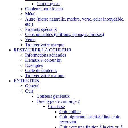
Camping car
Couleurs pour le cuir
Métal
Autre (pierre naturelle, marbre, verre, acier inoxydable,
etc.)
Produits spéciaux
Consommables (chiffons, éponges, brosses)
Vente
Trouver votre marque
RESTAURER LA COULEUR
Informations générales
Keralux® colour kit
Exemples
Carte de couleurs
Trouver votre marque
ENTRETIEN
Général
Cuir
Conseils généraux
Quel type de cuir ai-je ?
Cuir lisse
Cuir aniline
Cuir pigmenté : semi-aniline, cuir
recouvert
Cuir avec une finition à la cire ou à