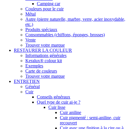
Camping car
Couleurs pour le cuir
Métal
Autre (pierre naturelle, marbre, verre, acier inoxydable,
etc.)
Produits spéciaux
Consommables (chiffons, éponges, brosses)
Vente
Trouver votre marque
RESTAURER LA COULEUR
Informations générales
Keralux® colour kit
Exemples
Carte de couleurs
Trouver votre marque
ENTRETIEN
Général
Cuir
Conseils généraux
Quel type de cuir ai-je ?
Cuir lisse
Cuir aniline
Cuir pigmenté : semi-aniline, cuir
recouvert
Cuir avec une finition à la cire ou à