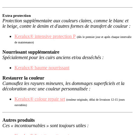
Extra protection
Protection supplémentaire aux couleurs claires, comme le blanc et
le beige, contre le denim et d'autres formes de transfert de couleur :
Keralux® intensive protection P
(dès le premier jour et après chaque intervalle
de maintenance)
Nourrissant supplémentaire
Spécialement pour les cuirs anciens et/ou desséchés :
Keralux® baume nourrissant
Restaurer la couleur
Camouflez les rayures mineures, les dommages superficiels et la
décoloration avec une couleur personnalisée :
Keralux® colour repair set
(couleur originale, délai de livraison 12-15 jours
ouvrables)
Autres produits
Ces « incontournables » sont toujours utiles :