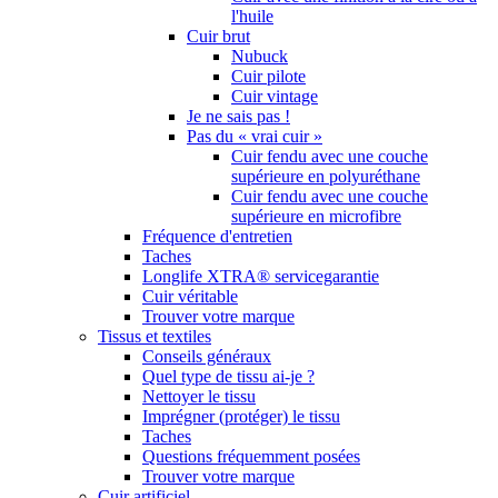
l'huile
Cuir brut
Nubuck
Cuir pilote
Cuir vintage
Je ne sais pas !
Pas du « vrai cuir »
Cuir fendu avec une couche
supérieure en polyuréthane
Cuir fendu avec une couche
supérieure en microfibre
Fréquence d'entretien
Taches
Longlife XTRA® servicegarantie
Cuir véritable
Trouver votre marque
Tissus et textiles
Conseils généraux
Quel type de tissu ai-je ?
Nettoyer le tissu
Imprégner (protéger) le tissu
Taches
Questions fréquemment posées
Trouver votre marque
Cuir artificiel